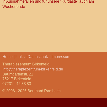
In Ausnahmefällen und für unsere "Kurgäste" auch am
Wochenende
Home
|
Links
|
Datenschutz
|
Impressum
Therapiezentrum Birkenfeld
info@therapiezentrum-birkenfeld.de
Baumgartenstr. 21
75217 Birkenfeld
07231 - 45 33 83
© 2008 - 2026 Bernhard Rambach